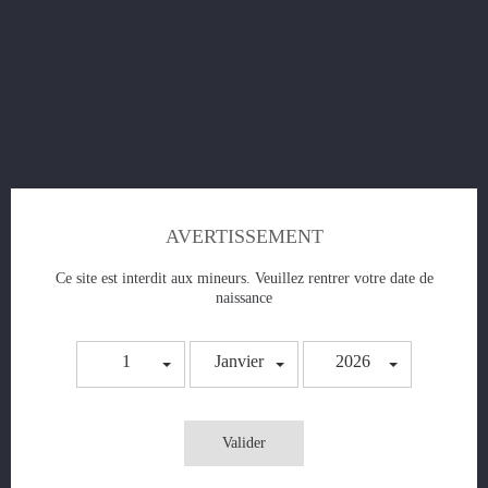
Pod Wenax M2 -
Prix
19,90 €
AVERTISSEMENT
AJOUTER AU PANIER
Ce site est interdit aux mineurs. Veuillez rentrer votre date de
naissance
1
Janvier
2026
Valider