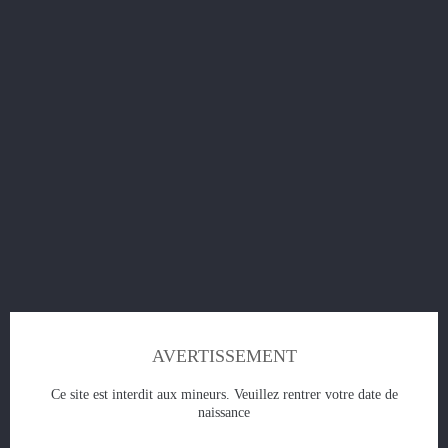
E-liquide French
Prix
5,50 €
AJOUTER AU PANIER
AVERTISSEMENT
Ce site est interdit aux mineurs. Veuillez rentrer votre date de
naissance