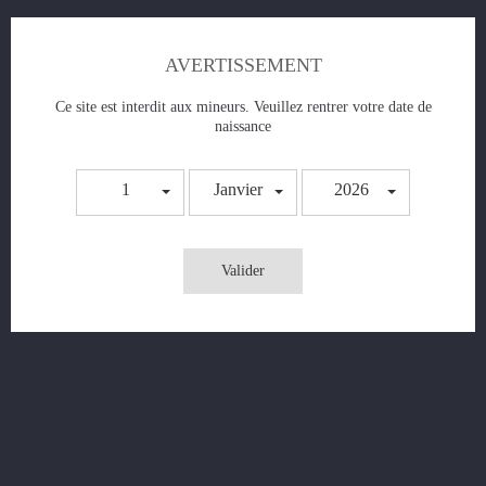
Jeu.
09h30 -18h45
Ven.
09h30 -18h45
AVERTISSEMENT
Sam.
09h30 -18h45
Dim.
Fermé
Ce site est interdit aux mineurs. Veuillez rentrer votre date de
naissance
Vap'in Smoke - Les Pieux
1
Janvier
2026
49 Rue centrale
50340 Les Pieux
France

Valider
À propos et Contact
Lun.
09:30 - 18:30
Mar.
09:30 - 18:30
Mer.
09:30 - 18:30
Jeu.
09:30 - 18:30
Ven.
09:30 - 18:30
Sam.
10:30- 18:30
Dim.
FERME