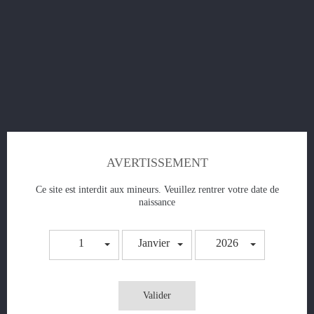
kit Base 200ml -
Prix
9,60 €
AVERTISSEMENT
AJOUTER AU PANIER
Ce site est interdit aux mineurs. Veuillez rentrer votre date de
naissance
1
Janvier
2026
Valider