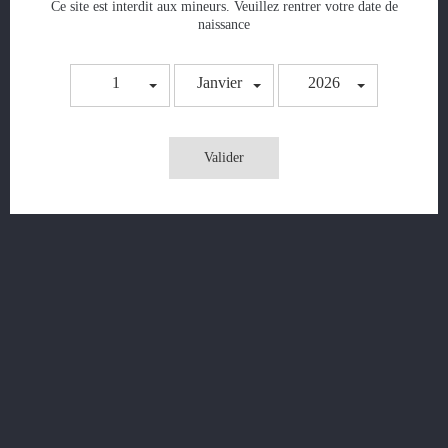
Ce site est interdit aux mineurs. Veuillez rentrer votre date de
naissance
Dispo !
1
Janvier
2026
Valider
Résistance QCS
Prix
14,50 €
AJOUTER AU PANIER
Dispo !