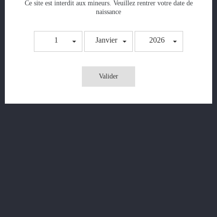
Ce site est interdit aux mineurs. Veuillez rentrer votre date de
naissance
Dispo !
1
Janvier
2026
Valider
Pince Atomiseur
Prix
6,90 €
AJOUTER AU PANIER