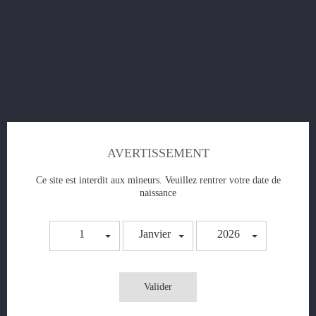
Pyrex Melo X -
Prix
2,90 €
AVERTISSEMENT
AJOUTER AU PANIER
Ce site est interdit aux mineurs. Veuillez rentrer votre date de
naissance
1
Janvier
2026
Valider