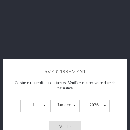
X-Freez Blue -
Prix
5,50 €
AJOUTER AU PANIER
AVERTISSEMENT
Ce site est interdit aux mineurs. Veuillez rentrer votre date de
naissance
American Mix -
1
Janvier
2026
Prix
5,50 €
Valider
AJOUTER AU PANIER