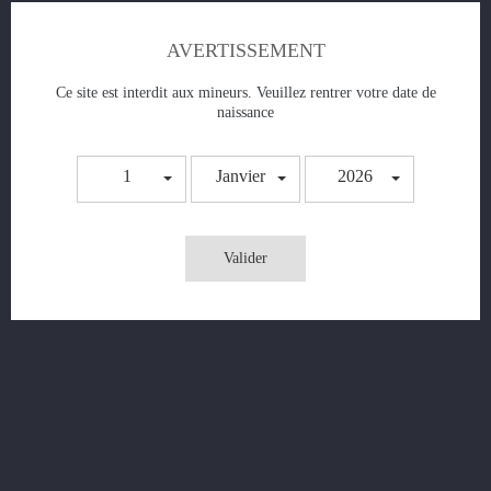
- Date de naissance (obligation légale
anti‑mineurs)
AVERTISSEMENT
- Historique de commandes
- Adresse IP
Ce site est interdit aux mineurs. Veuillez rentrer votre date de
naissance
- Échanges avec le service client
Traitement des paiements :
1
Janvier
2026
Les données bancaires ne sont jamais stockées
par Vap’in Smoke.
Elles sont traitées exclusivement par des
Valider
prestataires sécurisés (ex : PayPal, Stripe).
Droits de l’utilisateur :
Chaque utilisateur dispose d’un droit d’accès,
de rectification, d’opposition, de suppression
et de portabilité.
Ces droits peuvent être exercés via la page
“Mon compte” ou par email à
direction@vapinsmoke.com.