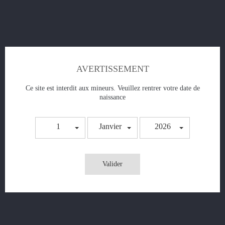
AVERTISSEMENT
Ce site est interdit aux mineurs. Veuillez rentrer votre date de
naissance
Caramel au beurre
1
Janvier
2026
Prix
21,90 €
Valider
AJOUTER AU PANIER