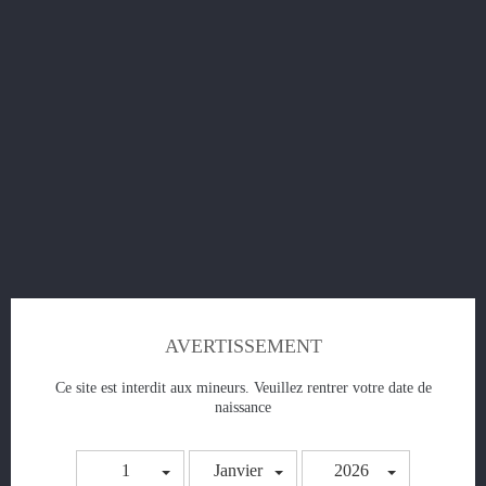
Quantité

AJOUTER AU PANIER
Ajouter à la liste
compare_arrows
add to compare
DESCRIPTION
DÉTAILS DU PRODUIT
ECRIRE VOTRE PROPRE AVIS
AVERTISSEMENT
Protection et design
Ce site est interdit aux mineurs. Veuillez rentrer votre date de
naissance
Le Nautilus 3SR allie avec brio esthétique moderne et protection
renforcée. Son réservoir en pyrex est entouré d’une grille en métal
au motif travaillé, propre à chaque finition, qui apporte une
1
Janvier
2026
touche élégante tout en limitant les risques de casse en cas de