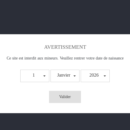
DESCRIPTION
DÉTAILS DU PRODUIT
ECRIRE VOTRE PROPRE A
eGo One et eGo One Mega.
AVERTISSEMENT
Ce site est interdit aux mineurs. Veuillez rentrer votre date de naissance
1
Janvier
2026
 du matériel adapté possédant le mode contrôle de température.
Valider
ur la 0.5 ohms