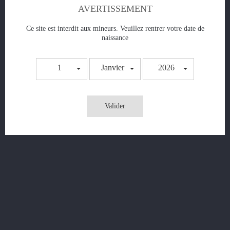
AVERTISSEMENT
Ce site est interdit aux mineurs. Veuillez rentrer votre date de
naissance
Chubby Berries -
1
Janvier
2026
Prix
5,90 €
Valider
AJOUTER AU PANIER