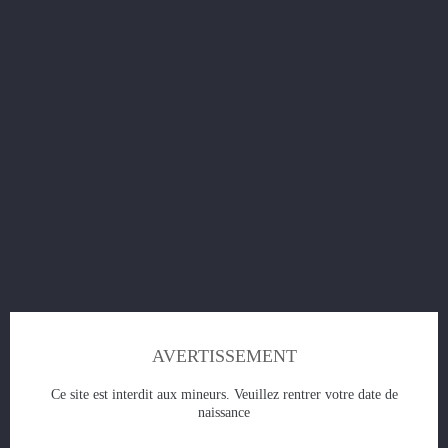
Concentré Luna -
Prix
13,90 €
AJOUTER AU PANIER
AVERTISSEMENT
Ce site est interdit aux mineurs. Veuillez rentrer votre date de
naissance