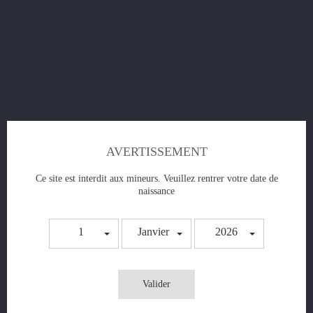
E-liquide - ENFER
Prix
5,90 €
AVERTISSEMENT
AJOUTER AU PANIER
Ce site est interdit aux mineurs. Veuillez rentrer votre date de
naissance
1
Janvier
2026
Valider