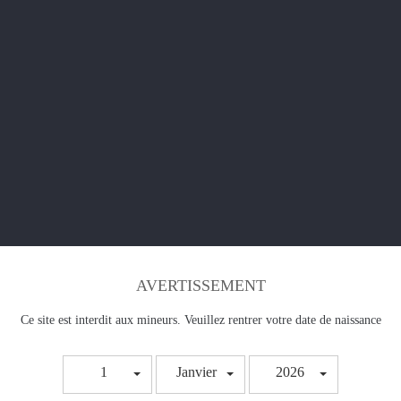
Le fabricant a mélangé de la mangue et de l'ananas
Important
: E-liquide
boosté en arômes
, ne se vape
Ajoutez un booster pour faire du 3mg et deux boos
faire du 6mg.
Fabriqué en France ; Dosage PG/VG : 50% / 50%.
AVERTISSEMENT
Ce site est interdit aux mineurs. Veuillez rentrer votre date de naissance
1
Janvier
2026