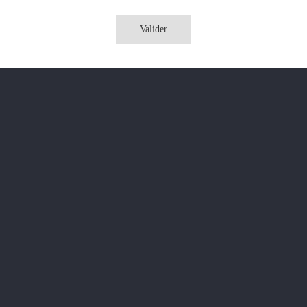
Valider
Liquideo
France
Fruité frais
50% / 50%
Propylène glycol, Glycérine végétale, Arômes
P.E.T. (plastique recyclable)
CATÉGORIE.