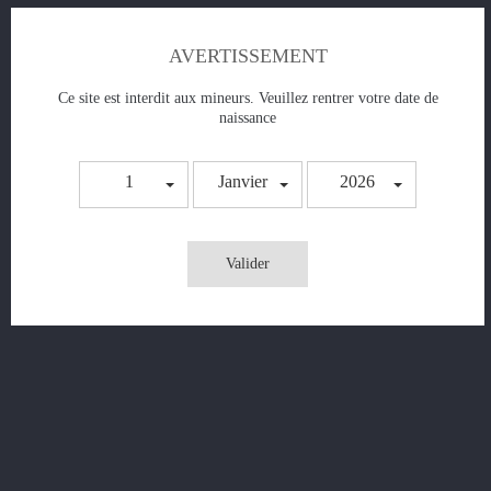
compare_arrows
add to compare
AVERTISSEMENT
Ce site est interdit aux mineurs. Veuillez rentrer votre date de
naissance
DESCRIPTION
DÉTAILS DU PRODUIT
ECRIRE VOTRE PROPRE AVIS
1
Janvier
2026
Valider
PG/VG : 50/50
Contenance : 50 ml
Saveur : Frais & Gourmand