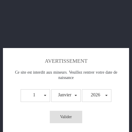
Avis client
SKU:
Secur_Accu
Disponible:
Rupture de stock
La Sécurité des Accus : Conseils d'Utilisation
A consulter ou télécharger gratuitement
AVERTISSEMENT
Ce site est interdit aux mineurs. Veuillez rentrer votre date de
Quantité
naissance
1
Janvier
2026

AJOUTER AU PANIER
Ajouter à la liste
compare_arrows
add to compare
Valider