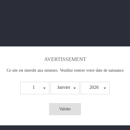
Sel de Nicotine - Citron vert menthe - Pulp
Fabriqué par PULP.
Flacon 10ml avec bouchon sécurité enfant
AVERTISSEMENT
PG/VG : 50/50
Ce site est interdit aux mineurs. Veuillez rentrer votre date de naissance
 de nicotine, avec lui vous pourrez choisir le taux de nicotine qui vous convien
1
Janvier
2026
Valider