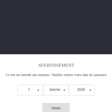
rez choisir le taux de nicotine qui vous convient pour chaque séance de vape.
AVERTISSEMENT
Ce site est interdit aux mineurs. Veuillez rentrer votre date de naissance
1
Janvier
2026
Valider