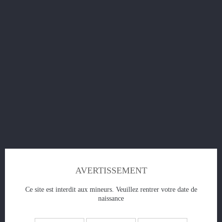
Avis client
SKU:
LP09
Disponible:
Disponible
PULP - Le Citron Fizz.
Un arôme vraiment acidulé mais pas agressif, plein de
peps et de mordant.
5,90 €
TTC
Aucun point de fidélité accordé pour ce produit.
AVERTISSEMENT
Taux de nicotine
Ce site est interdit aux mineurs. Veuillez rentrer votre date de
naissance
Quantité